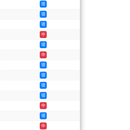
错
错
错
中
错
中
错
错
错
错
中
错
中