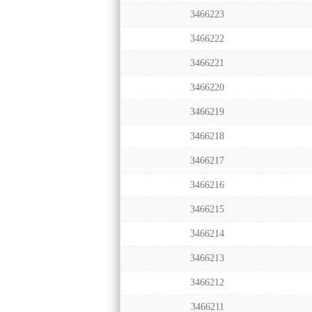
3466223
3466222
3466221
3466220
3466219
3466218
3466217
3466216
3466215
3466214
3466213
3466212
3466211