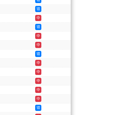
错
中
错
中
中
错
中
中
中
中
中
错