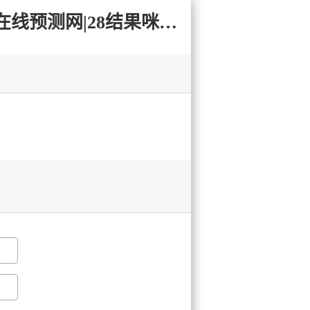
谨记域名：28yc.com 加拿大28-PC开奖|加拿大pc在线|加拿大28在线预测网|28结果咪牌_专注研究在线加拿大预测！