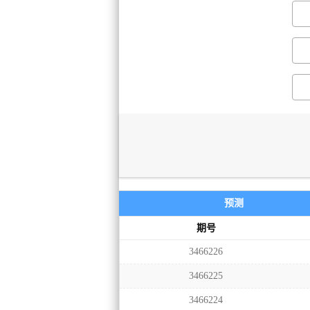
预测
期号
3466226
3466225
3466224