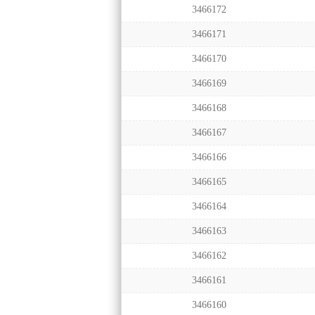
3466172
3466171
3466170
3466169
3466168
3466167
3466166
3466165
3466164
3466163
3466162
3466161
3466160