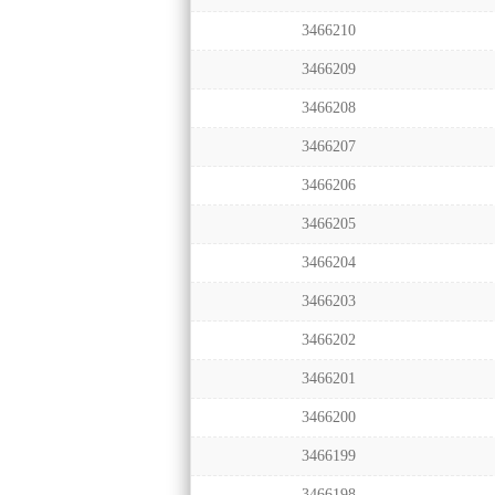
3466210
3466209
3466208
3466207
3466206
3466205
3466204
3466203
3466202
3466201
3466200
3466199
3466198