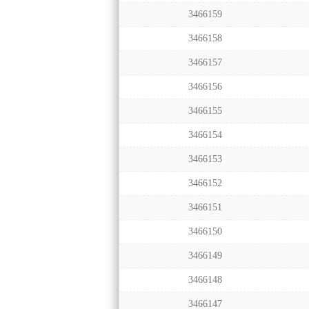
3466159
3466158
3466157
3466156
3466155
3466154
3466153
3466152
3466151
3466150
3466149
3466148
3466147