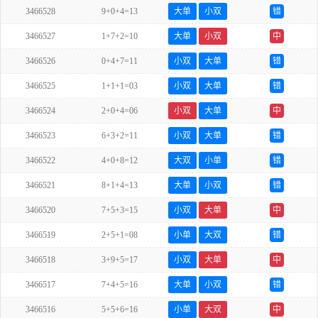
3466528
9+0+4=13
大单
小双
错
3466527
1+7+2=10
大单
小双
中
3466526
0+4+7=11
小双
大单
错
3466525
1+1+1=03
小双
大单
错
3466524
2+0+4=06
小双
大单
中
3466523
6+3+2=11
小双
大单
错
3466522
4+0+8=12
大双
小单
错
3466521
8+1+4=13
大单
小双
错
3466520
7+5+3=15
小双
大单
中
3466519
2+5+1=08
小单
大双
错
3466518
3+9+5=17
小双
大单
中
3466517
7+4+5=16
大单
小双
错
3466516
5+5+6=16
小单
大双
中