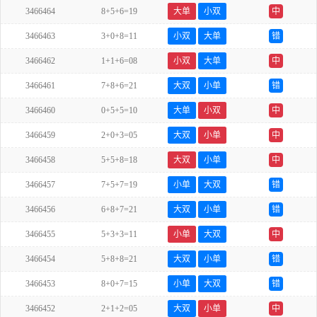
3466464
8+5+6=19
大单
小双
中
3466463
3+0+8=11
小双
大单
错
3466462
1+1+6=08
小双
大单
中
3466461
7+8+6=21
大双
小单
错
3466460
0+5+5=10
大单
小双
中
3466459
2+0+3=05
大双
小单
中
3466458
5+5+8=18
大双
小单
中
3466457
7+5+7=19
小单
大双
错
3466456
6+8+7=21
大双
小单
错
3466455
5+3+3=11
小单
大双
中
3466454
5+8+8=21
大双
小单
错
3466453
8+0+7=15
小单
大双
错
3466452
2+1+2=05
大双
小单
中