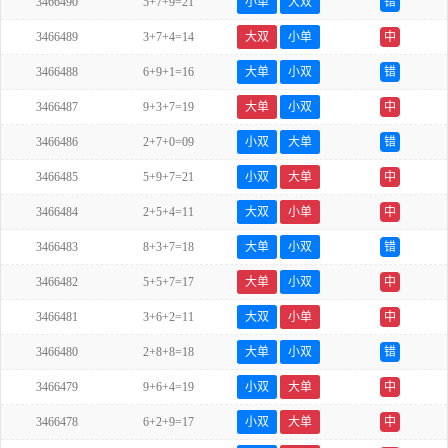
3466490
5+7+9=21
小单
大双
错
3466489
3+7+4=14
大双
小单
中
3466488
6+9+1=16
大单
小双
错
3466487
9+3+7=19
大单
小双
中
3466486
2+7+0=09
小双
大单
错
3466485
5+9+7=21
小双
大单
中
3466484
2+5+4=11
大双
小单
中
3466483
8+3+7=18
大单
小双
错
3466482
5+5+7=17
大单
小双
中
3466481
3+6+2=11
大双
小单
中
3466480
2+8+8=18
大单
小双
错
3466479
9+6+4=19
小双
大单
中
3466478
6+2+9=17
小双
大单
中