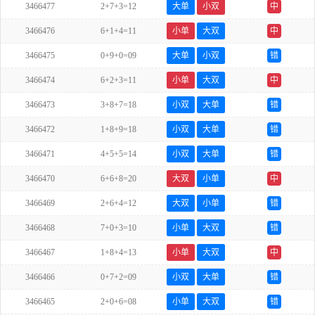
3466477
2+7+3=12
大单
小双
中
3466476
6+1+4=11
小单
大双
中
3466475
0+9+0=09
大单
小双
错
3466474
6+2+3=11
小单
大双
中
3466473
3+8+7=18
小双
大单
错
3466472
1+8+9=18
小双
大单
错
3466471
4+5+5=14
小双
大单
错
3466470
6+6+8=20
大双
小单
中
3466469
2+6+4=12
大双
小单
错
3466468
7+0+3=10
小单
大双
错
3466467
1+8+4=13
小单
大双
中
3466466
0+7+2=09
小双
大单
错
3466465
2+0+6=08
小单
大双
错