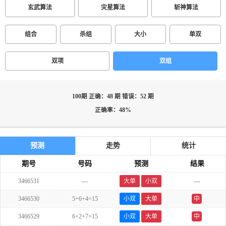
玄武算法
灾星算法
斩神算法
组合
杀组
大小
单双
双项
双组
100期 正确：48 期 错误：52 期
正确率：48%
预测
走势
统计
期号
号码
预测
结果
3466531
---
大单
小双
---
3466530
5+6+4=15
小双
大单
中
3466529
6+2+7=15
小双
大单
中