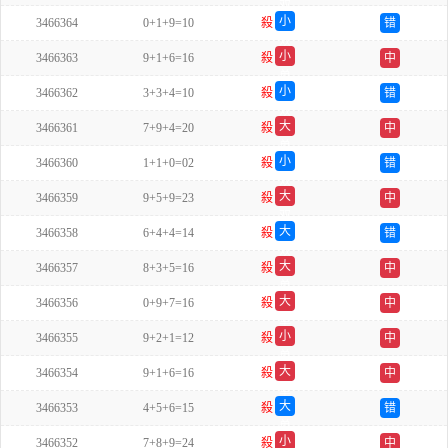
双
小
3466364
0+1+9=10
殺
错
双
小
3466363
9+1+6=16
殺
中
单
小
3466362
3+3+4=10
殺
错
双
大
3466361
7+9+4=20
殺
中
单
小
3466360
1+1+0=02
殺
错
双
大
3466359
9+5+9=23
殺
中
双
大
3466358
6+4+4=14
殺
错
双
大
3466357
8+3+5=16
殺
中
单
大
3466356
0+9+7=16
殺
中
单
小
3466355
9+2+1=12
殺
中
单
大
3466354
9+1+6=16
殺
中
单
大
3466353
4+5+6=15
殺
错
单
小
3466352
7+8+9=24
殺
中