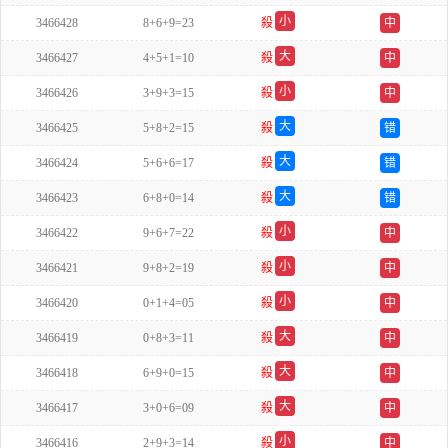
单
小
3466428
8+6+9=23
殺
中
双
大
3466427
4+5+1=10
殺
中
单
小
3466426
3+9+3=15
殺
中
单
大
3466425
5+8+2=15
殺
错
单
大
3466424
5+6+6=17
殺
错
单
大
3466423
6+8+0=14
殺
错
双
小
3466422
9+6+7=22
殺
中
单
小
3466421
9+8+2=19
殺
中
单
小
3466420
0+1+4=05
殺
中
双
大
3466419
0+8+3=11
殺
中
单
大
3466418
6+9+0=15
殺
中
双
大
3466417
3+0+6=09
殺
中
双
小
3466416
2+9+3=14
殺
中