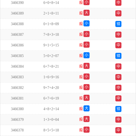
小
3466390
6+0+8=14
殺
中
双
大
3466389
2+1+8=11
殺
中
双
小
3466388
0+1+8=09
殺
错
单
小
3466387
7+8+3=18
殺
中
单
小
3466386
9+1+5=15
殺
中
双
小
3466385
5+0+2=07
殺
错
单
大
3466384
6+7+8=21
殺
中
双
小
3466383
1+6+9=16
殺
中
单
小
3466382
9+7+4=20
殺
中
双
大
3466381
6+7+6=19
殺
中
双
大
3466380
4+8+2=14
殺
错
双
大
3466379
1+3+0=04
殺
中
单
小
3466378
8+5+5=18
殺
中
双