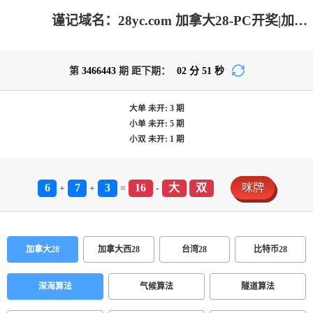
谨记域名：28yc.com 加拿大28-PC开奖|加拿大pc在线|加拿大28在线预测网|28结果咪牌_专注研究在线加拿大预测！
第
3466443
期 距下期：
02
分
51
秒
大单
未开:
3
期
小单
未开:
5
期
小双
未开:
1
期
6
7
3
16
大
双
咪牌
+
+
=
-
加拿大28
加拿大西28
台湾28
比特币28
深海算法
气候算法
隧道算法