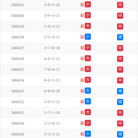
小
3466441
3+8+5=16
殺
中
单
小
3466440
3+9+3=15
殺
中
单
大
3466439
1+8+3=12
殺
中
单
小
3466438
2+5+4=11
殺
错
单
小
3466437
3+7+8=18
殺
中
双
大
3466436
4+6+2=12
殺
中
单
大
3466435
7+0+4=11
殺
中
双
大
3466434
8+0+5=13
殺
中
双
大
3466433
6+8+6=20
殺
错
双
大
3466432
5+9+1=15
殺
错
单
大
3466431
2+7+1=10
殺
中
双
小
3466430
3+3+9=15
殺
中
双
小
3466429
5+3+3=11
殺
错