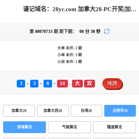
谨记域名：28yc.com 加拿大28-PC开奖|加拿大pc在线|加拿大28在线预测网|28结果咪牌_专注研究在线加拿大预测！
第
08070733
期 距下期：
00
分
38
秒
大单
未开:
2
期
小单
未开:
3
期
小双
未开:
1
期
3
3
8
14
大
双
咪牌
+
+
=
-
加拿大28
加拿大西28
台湾28
比特币28
深海算法
气候算法
隧道算法