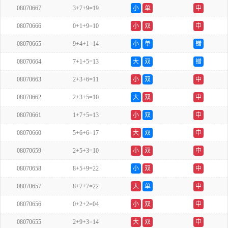
08070667
3+7+9=19
小
单
中
08070666
0+1+9=10
小
双
中
08070665
9+4+1=14
小
单
错
08070664
7+1+5=13
大
双
错
08070663
2+3+6=11
小
双
中
08070662
2+3+5=10
大
双
中
08070661
1+7+5=13
小
双
中
08070660
5+6+6=17
大
双
中
08070659
2+5+3=10
小
双
中
08070658
8+5+9=22
小
双
中
08070657
8+7+7=22
大
单
中
08070656
0+2+2=04
小
双
中
08070655
2+9+3=14
大
双
中