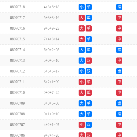
08070718
4+8+6=18
小
单
错
08070717
5+3+8=16
大
单
中
08070716
9+5+9=23
大
单
中
08070715
7+4+3=14
大
单
中
08070714
6+0+2=08
大
单
错
08070713
5+0+5=10
大
双
中
08070712
5+6+6=17
小
双
错
08070711
6+2+1=09
小
单
中
08070710
9+9+7=25
大
单
中
08070709
3+0+5=08
大
单
错
08070708
0+1+9=10
大
单
错
08070707
4+2+1=07
小
双
中
08070706
9+7+4=20
大
双
中