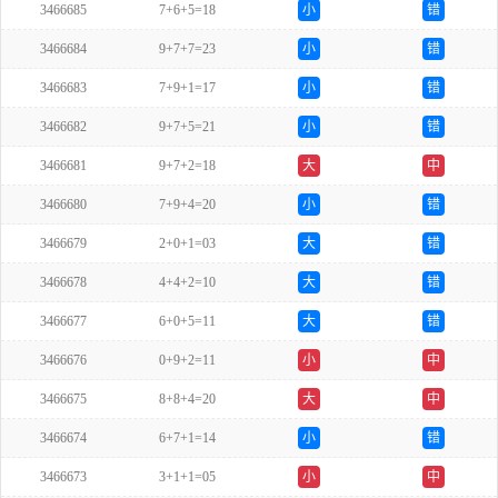
3466685
7+6+5=18
小
错
3466684
9+7+7=23
小
错
3466683
7+9+1=17
小
错
3466682
9+7+5=21
小
错
3466681
9+7+2=18
大
中
3466680
7+9+4=20
小
错
3466679
2+0+1=03
大
错
3466678
4+4+2=10
大
错
3466677
6+0+5=11
大
错
3466676
0+9+2=11
小
中
3466675
8+8+4=20
大
中
3466674
6+7+1=14
小
错
3466673
3+1+1=05
小
中