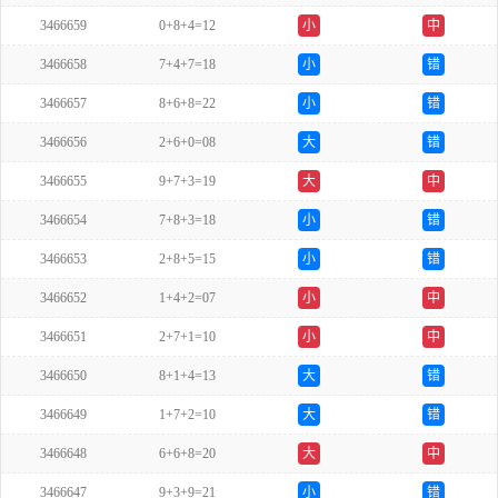
3466659
0+8+4=12
小
中
3466658
7+4+7=18
小
错
3466657
8+6+8=22
小
错
3466656
2+6+0=08
大
错
3466655
9+7+3=19
大
中
3466654
7+8+3=18
小
错
3466653
2+8+5=15
小
错
3466652
1+4+2=07
小
中
3466651
2+7+1=10
小
中
3466650
8+1+4=13
大
错
3466649
1+7+2=10
大
错
3466648
6+6+8=20
大
中
3466647
9+3+9=21
小
错