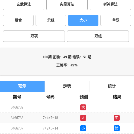
玄武算法
灾星算法
斩神算法
组合
杀组
大小
单双
双项
双组
100期 正确：49 期 错误：51 期
正确率：49%
预测
走势
统计
期号
号码
预测
结果
3466739
---
大
---
单
3466738
7+4+7=18
大
中
3466737
7+2+5=14
小
错