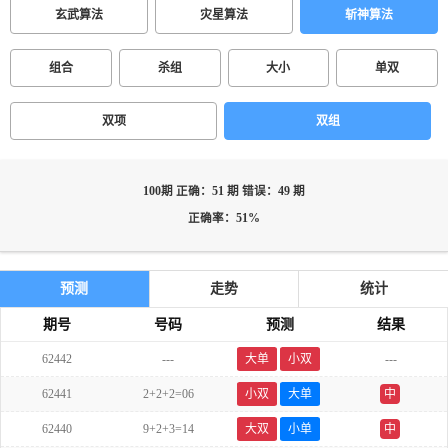
玄武算法
灾星算法
斩神算法
组合
杀组
大小
单双
双项
双组
100期 正确：51 期 错误：49 期
正确率：51%
预测
走势
统计
期号
号码
预测
结果
62442
---
大单
小双
---
62441
2+2+2=06
小双
大单
中
62440
9+2+3=14
大双
小单
中