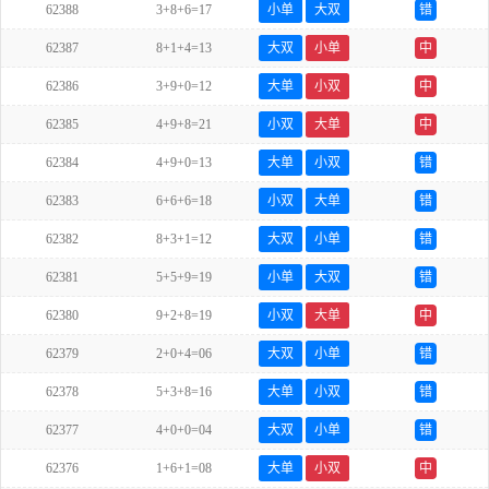
62388
3+8+6=17
小单
大双
错
62387
8+1+4=13
大双
小单
中
62386
3+9+0=12
大单
小双
中
62385
4+9+8=21
小双
大单
中
62384
4+9+0=13
大单
小双
错
62383
6+6+6=18
小双
大单
错
62382
8+3+1=12
大双
小单
错
62381
5+5+9=19
小单
大双
错
62380
9+2+8=19
小双
大单
中
62379
2+0+4=06
大双
小单
错
62378
5+3+8=16
大单
小双
错
62377
4+0+0=04
大双
小单
错
62376
1+6+1=08
大单
小双
中