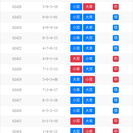
62426
5+9+5=19
小双
大单
中
62425
0+0+1=01
小双
大单
错
62424
4+6+4=14
小双
大单
错
62423
8+3+4=15
小单
大双
错
62422
4+7+0=11
小双
大单
错
62421
4+9+1=14
大双
小单
中
62420
7+1+5=13
小单
大双
中
62419
5+0+3=08
大单
小双
中
62418
7+2+8=17
小单
大双
错
62417
8+5+5=18
小双
大单
错
62416
6+5+2=13
小双
大单
错
62415
6+1+3=10
小双
大单
中
62414
1+4+6=11
大双
小单
中