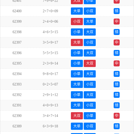
62401
7+9+6=22
大双
小单
中
62400
2+7+0=09
大单
小双
错
62399
2+4+0=06
小双
大单
中
62398
4+6+5=15
小单
大双
错
62397
3+5+9=17
大单
小双
中
62396
5+5+5=15
小单
大双
错
62395
2+3+9=14
小单
大双
中
62394
9+8+0=17
小单
大双
错
62393
0+2+5=07
大单
小双
错
62392
2+9+1=12
小单
大双
错
62391
4+0+9=13
大单
小双
错
62390
3+4+7=14
大双
小单
中
62389
6+3+9=18
大单
小双
错