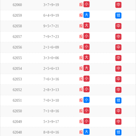
小
62060
3+7+9=19
殺
中
双
大
62059
6+4+9=19
殺
错
单
大
62058
9+5+7=21
殺
中
双
小
62057
7+9+7=23
殺
中
双
小
62056
2+1+6=09
殺
中
双
大
62055
3+3+0=06
殺
中
单
大
62054
2+5+6=13
殺
中
单
小
62053
7+6+3=16
殺
中
单
小
62052
2+8+3=13
殺
中
双
小
62051
7+0+3=10
殺
错
双
小
62050
7+1+8=16
殺
中
双
小
62049
5+3+9=17
殺
中
单
大
62048
8+8+0=16
殺
错