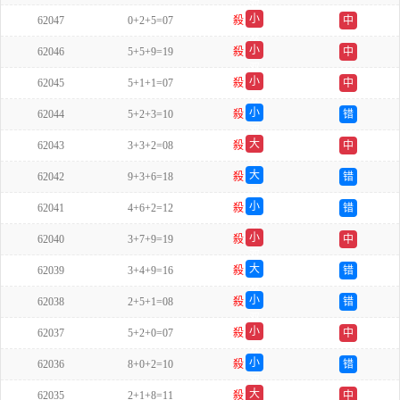
双
小
62047
0+2+5=07
殺
中
双
小
62046
5+5+9=19
殺
中
双
小
62045
5+1+1=07
殺
中
双
小
62044
5+2+3=10
殺
错
双
大
62043
3+3+2=08
殺
中
单
大
62042
9+3+6=18
殺
错
双
小
62041
4+6+2=12
殺
错
双
小
62040
3+7+9=19
殺
中
双
大
62039
3+4+9=16
殺
错
双
小
62038
2+5+1=08
殺
错
双
小
62037
5+2+0=07
殺
中
双
小
62036
8+0+2=10
殺
错
双
大
62035
2+1+8=11
殺
中