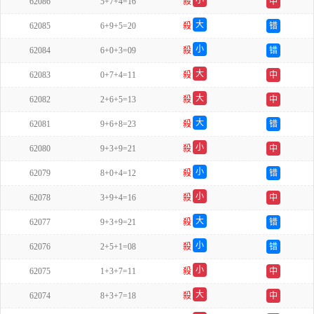
小
62086
5+7+4=16
殺
中
双
大
62085
6+9+5=20
殺
错
双
小
62084
6+0+3=09
殺
错
单
大
62083
0+7+4=11
殺
中
双
大
62082
2+6+5=13
殺
中
单
大
62081
9+6+8=23
殺
错
单
小
62080
9+3+9=21
殺
中
双
小
62079
8+0+4=12
殺
错
双
小
62078
3+9+4=16
殺
中
双
大
62077
9+3+9=21
殺
错
单
小
62076
2+5+1=08
殺
错
双
小
62075
1+3+7=11
殺
中
双
大
62074
8+3+7=18
殺
中
单