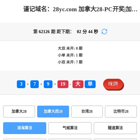
谨记域名：28yc.com 加拿大28-PC开奖|加拿大pc在线|加拿大28在线预测网|28结果咪牌_专注研究在线加拿大预测！
第
62126
期 距下期：
02
分
44
秒
大双
未开:
8
期
小单
未开:
1
期
小双
未开:
7
期
3
7
9
19
大
单
咪牌
+
+
=
-
加拿大28
加拿大西28
台湾28
比特币28
深海算法
气候算法
隧道算法