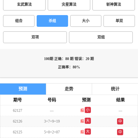
玄武算法
灾星算法
斩神算法
组合
杀组
大小
单双
双项
双组
100期 正确：80 期 错误：20 期
正确率：80%
预测
走势
统计
期号
号码
预测
结果
小
62127
---
殺
---
单
大
62126
3+7+9=19
殺
中
双
大
62125
5+0+2=07
殺
中
单