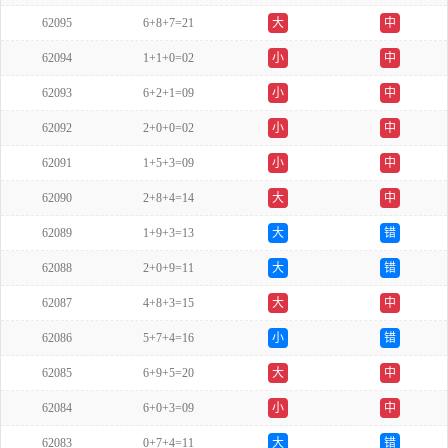
62095
6+8+7=21
大
中
62094
1+1+0=02
小
中
62093
6+2+1=09
小
中
62092
2+0+0=02
小
中
62091
1+5+3=09
小
中
62090
2+8+4=14
大
中
62089
1+9+3=13
大
错
62088
2+0+9=11
大
错
62087
4+8+3=15
大
中
62086
5+7+4=16
小
错
62085
6+9+5=20
大
中
62084
6+0+3=09
小
中
62083
0+7+4=11
大
错