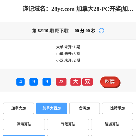
谨记域名：28yc.com 加拿大28-PC开奖|加拿大pc在线|加拿大28在线预测网|28结果咪牌_专注研究在线加拿大预测！
第
62110
期 距下期：
00
分
00
秒
大单
未开:
1
期
小单
未开:
3
期
小双
未开:
2
期
4
9
9
22
大
双
咪牌
+
+
=
-
加拿大28
加拿大西28
台湾28
比特币28
深海算法
气候算法
隧道算法