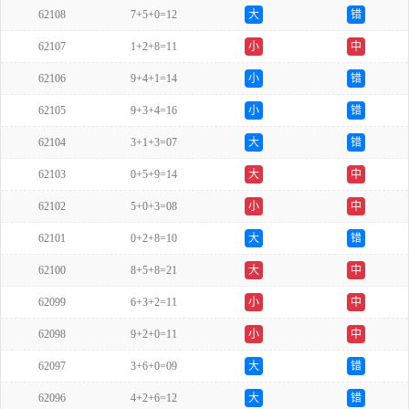
62108
7+5+0=12
大
错
62107
1+2+8=11
小
中
62106
9+4+1=14
小
错
62105
9+3+4=16
小
错
62104
3+1+3=07
大
错
62103
0+5+9=14
大
中
62102
5+0+3=08
小
中
62101
0+2+8=10
大
错
62100
8+5+8=21
大
中
62099
6+3+2=11
小
中
62098
9+2+0=11
小
中
62097
3+6+0=09
大
错
62096
4+2+6=12
大
错