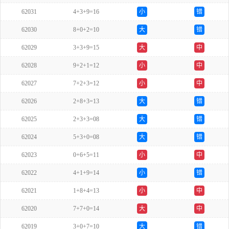
62031
4+3+9=16
小
错
62030
8+0+2=10
大
错
62029
3+3+9=15
大
中
62028
9+2+1=12
小
中
62027
7+2+3=12
小
中
62026
2+8+3=13
大
错
62025
2+3+3=08
大
错
62024
5+3+0=08
大
错
62023
0+6+5=11
小
中
62022
4+1+9=14
小
错
62021
1+8+4=13
小
中
62020
7+7+0=14
大
中
62019
3+0+7=10
大
错