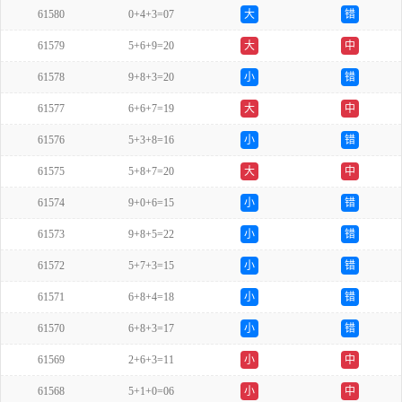
61580
0+4+3=07
大
错
61579
5+6+9=20
大
中
61578
9+8+3=20
小
错
61577
6+6+7=19
大
中
61576
5+3+8=16
小
错
61575
5+8+7=20
大
中
61574
9+0+6=15
小
错
61573
9+8+5=22
小
错
61572
5+7+3=15
小
错
61571
6+8+4=18
小
错
61570
6+8+3=17
小
错
61569
2+6+3=11
小
中
61568
5+1+0=06
小
中