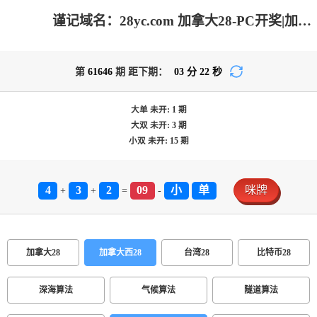
谨记域名：28yc.com 加拿大28-PC开奖|加拿大pc在线|加拿大28在线预测网|28结果咪牌_专注研究在线加拿大预测！
第
61646
期 距下期：
03
分
22
秒
大单
未开:
1
期
大双
未开:
3
期
小双
未开:
15
期
4
3
2
09
小
单
咪牌
+
+
=
-
加拿大28
加拿大西28
台湾28
比特币28
深海算法
气候算法
隧道算法