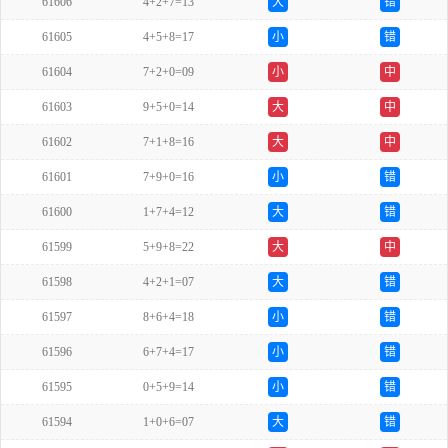
61606
4+2+7=13
大
错
61605
4+5+8=17
小
错
61604
7+2+0=09
小
中
61603
9+5+0=14
大
中
61602
7+1+8=16
大
中
61601
7+9+0=16
小
错
61600
1+7+4=12
大
错
61599
5+9+8=22
大
中
61598
4+2+1=07
大
错
61597
8+6+4=18
小
错
61596
6+7+4=17
小
错
61595
0+5+9=14
小
错
61594
1+0+6=07
大
错