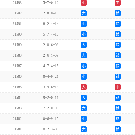
61593
5+7+0=12
小
中
61592
2+8+0=10
大
错
61591
8+2+4=14
小
错
61590
5+7+4=16
小
错
61589
2+0+6=08
大
错
61588
2+6+1=09
大
错
61587
4+7+4=15
小
错
61586
8+4+9=21
小
错
61585
3+9+6=18
大
中
61584
9+2+0=11
大
错
61583
7+2+0=09
大
错
61582
0+6+9=15
小
错
61581
0+2+3=05
大
错