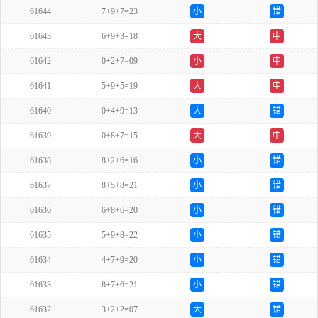
61644
7+9+7=23
小
错
61643
6+9+3=18
大
中
61642
0+2+7=09
小
中
61641
5+9+5=19
大
中
61640
0+4+9=13
大
错
61639
0+8+7=15
大
中
61638
8+2+6=16
小
错
61637
8+5+8=21
小
错
61636
6+8+6=20
小
错
61635
5+9+8=22
小
错
61634
4+7+9=20
小
错
61633
8+7+6=21
小
错
61632
3+2+2=07
大
错