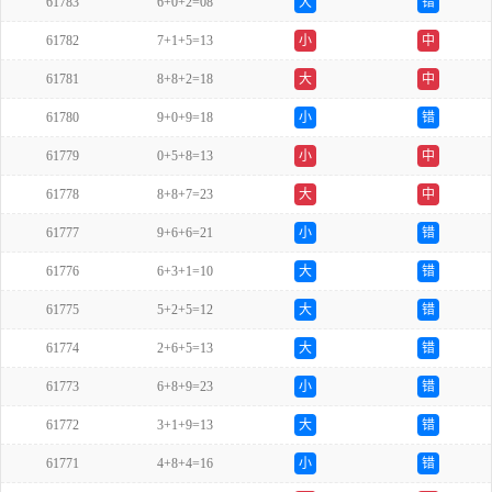
61783
6+0+2=08
大
错
61782
7+1+5=13
小
中
61781
8+8+2=18
大
中
61780
9+0+9=18
小
错
61779
0+5+8=13
小
中
61778
8+8+7=23
大
中
61777
9+6+6=21
小
错
61776
6+3+1=10
大
错
61775
5+2+5=12
大
错
61774
2+6+5=13
大
错
61773
6+8+9=23
小
错
61772
3+1+9=13
大
错
61771
4+8+4=16
小
错