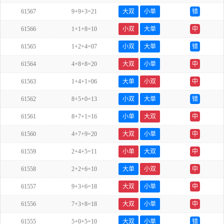
61567
9+9+3=21
大双
小单
错
61566
1+1+8=10
小双
大单
中
61565
1+2+4=07
小双
大单
错
61564
4+8+8=20
大双
小单
中
61563
1+4+1=06
大单
小双
中
61562
8+5+0=13
小双
大单
错
61561
8+7+1=16
小单
大双
中
61560
4+7+9=20
大双
小单
中
61559
2+4+5=11
小单
大双
中
61558
2+2+6=10
大单
小双
中
61557
9+3+6=18
大双
小单
中
61556
7+3+8=18
大双
小单
中
61555
5+0+5=10
大双
小单
错