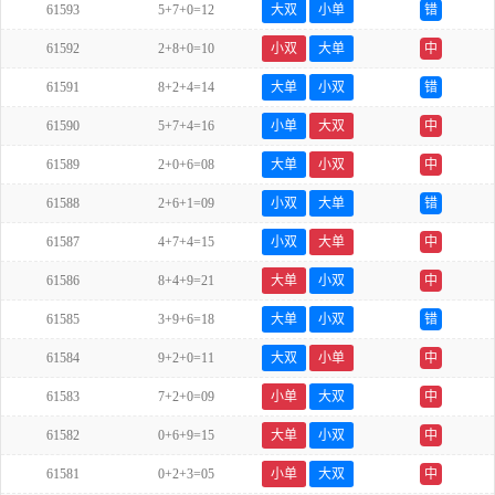
61593
5+7+0=12
大双
小单
错
61592
2+8+0=10
小双
大单
中
61591
8+2+4=14
大单
小双
错
61590
5+7+4=16
小单
大双
中
61589
2+0+6=08
大单
小双
中
61588
2+6+1=09
小双
大单
错
61587
4+7+4=15
小双
大单
中
61586
8+4+9=21
大单
小双
中
61585
3+9+6=18
大单
小双
错
61584
9+2+0=11
大双
小单
中
61583
7+2+0=09
小单
大双
中
61582
0+6+9=15
大单
小双
中
61581
0+2+3=05
小单
大双
中