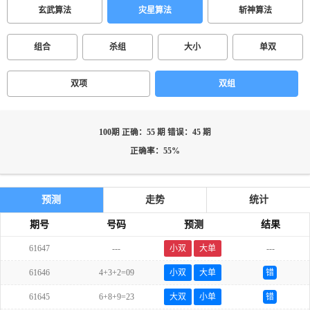
玄武算法
灾星算法
斩神算法
组合
杀组
大小
单双
双项
双组
100期 正确：55 期 错误：45 期
正确率：55%
预测
走势
统计
期号
号码
预测
结果
61647
---
小双
大单
---
61646
4+3+2=09
小双
大单
错
61645
6+8+9=23
大双
小单
错