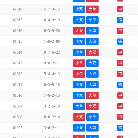
61618
5+7+3=15
小双
大单
中
61617
6+4+9=19
大双
小单
错
61616
8+3+9=20
大双
小单
中
61615
1+6+2=09
小双
大单
错
61614
9+7+6=22
小单
大双
中
61613
9+0+2=11
小单
大双
中
61612
5+4+4=13
小单
大双
中
61611
6+3+9=18
小双
大单
错
61610
7+6+2=15
小双
大单
中
61609
3+2+5=10
大单
小双
中
61608
8+6+2=16
大双
小单
中
61607
3+6+2=11
小双
大单
错