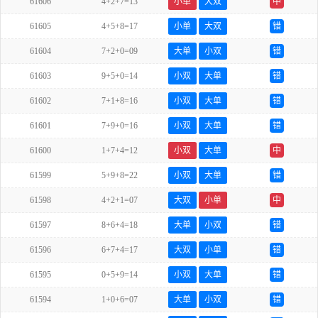
61606
4+2+7=13
小单
大双
中
61605
4+5+8=17
小单
大双
错
61604
7+2+0=09
大单
小双
错
61603
9+5+0=14
小双
大单
错
61602
7+1+8=16
小双
大单
错
61601
7+9+0=16
小双
大单
错
61600
1+7+4=12
小双
大单
中
61599
5+9+8=22
小双
大单
错
61598
4+2+1=07
大双
小单
中
61597
8+6+4=18
大单
小双
错
61596
6+7+4=17
大双
小单
错
61595
0+5+9=14
小双
大单
错
61594
1+0+6=07
大单
小双
错