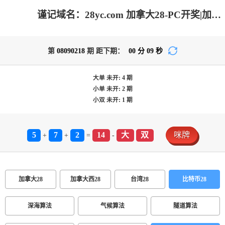
谨记域名：28yc.com 加拿大28-PC开奖|加拿大pc在线|加拿大28在线预测网|28结果咪牌_专注研究在线加拿大预测！
第
08090218
期 距下期：
00
分
09
秒
大单
未开:
4
期
小单
未开:
2
期
小双
未开:
1
期
5
7
2
14
大
双
咪牌
+
+
=
-
加拿大28
加拿大西28
台湾28
比特币28
深海算法
气候算法
隧道算法