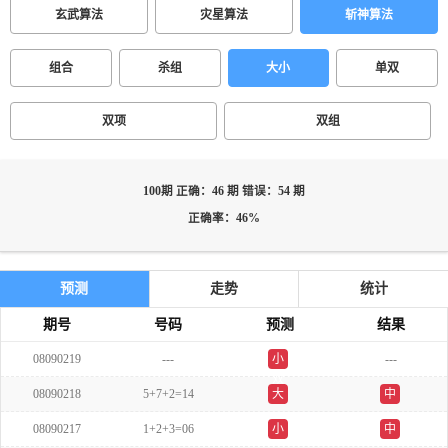
玄武算法
灾星算法
斩神算法
组合
杀组
大小
单双
双项
双组
100期 正确：46 期 错误：54 期
正确率：46%
预测
走势
统计
期号
号码
预测
结果
08090219
---
小
---
双
08090218
5+7+2=14
大
中
08090217
1+2+3=06
小
中