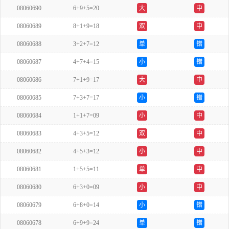
08060690
6+9+5=20
大
中
08060689
8+1+9=18
双
中
08060688
3+2+7=12
单
错
08060687
4+7+4=15
小
错
08060686
7+1+9=17
大
中
08060685
7+3+7=17
小
错
08060684
1+1+7=09
小
中
08060683
4+3+5=12
双
中
08060682
4+5+3=12
小
中
08060681
1+5+5=11
单
中
08060680
6+3+0=09
小
中
08060679
6+8+0=14
小
错
08060678
6+9+9=24
单
错