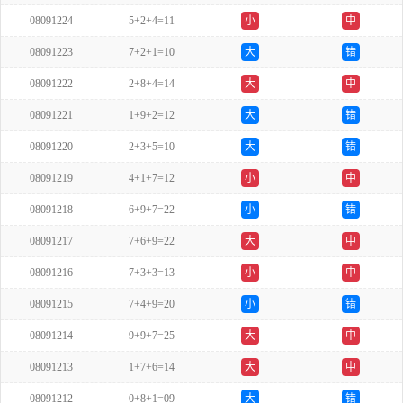
08091224
5+2+4=11
小
中
08091223
7+2+1=10
大
错
08091222
2+8+4=14
大
中
08091221
1+9+2=12
大
错
08091220
2+3+5=10
大
错
08091219
4+1+7=12
小
中
08091218
6+9+7=22
小
错
08091217
7+6+9=22
大
中
08091216
7+3+3=13
小
中
08091215
7+4+9=20
小
错
08091214
9+9+7=25
大
中
08091213
1+7+6=14
大
中
08091212
0+8+1=09
大
错