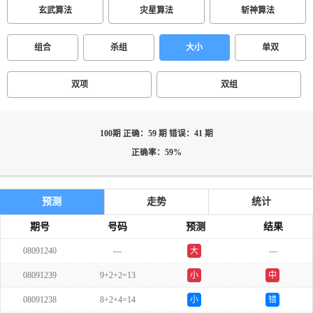
玄武算法
灾星算法
斩神算法
组合
杀组
大小
单双
双项
双组
100期 正确：59 期 错误：41 期
正确率：59%
预测
走势
统计
期号
号码
预测
结果
08091240
---
大
---
单
08091239
9+2+2=13
小
中
08091238
8+2+4=14
小
错