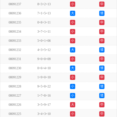
08091237
8+3+2=13
小
中
08091236
7+1+5=13
大
错
08091235
0+8+3=11
小
中
08091234
3+7+1=11
小
中
08091233
5+0+1=06
小
中
08091232
4+3+5=12
大
错
08091231
9+0+0=09
小
中
08091230
0+6+4=10
大
错
08091229
1+9+0=10
小
中
08091228
9+5+8=22
小
错
08091227
1+7+8=16
小
错
08091226
3+5+9=17
大
中
08091225
3+4+3=10
小
中