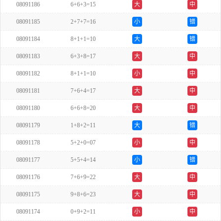
08091186
6+6+3=15
大
中
08091185
2+7+7=16
小
错
08091184
8+1+1=10
大
错
08091183
6+3+8=17
大
中
08091182
8+1+1=10
小
中
08091181
7+6+4=17
大
中
08091180
6+6+8=20
大
中
08091179
1+8+2=11
大
错
08091178
5+2+0=07
小
中
08091177
5+5+4=14
小
错
08091176
7+6+9=22
大
中
08091175
9+8+6=23
大
中
08091174
0+9+2=11
小
中