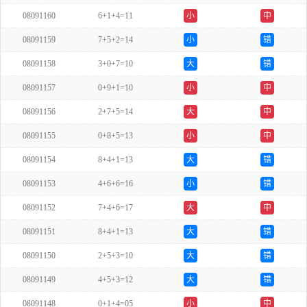
08091160
6+1+4=11
小
中
08091159
7+5+2=14
小
错
08091158
3+0+7=10
大
错
08091157
0+9+1=10
小
中
08091156
2+7+5=14
大
中
08091155
0+8+5=13
小
中
08091154
8+4+1=13
大
错
08091153
4+6+6=16
小
错
08091152
7+4+6=17
大
中
08091151
8+4+1=13
大
错
08091150
2+5+3=10
大
错
08091149
4+5+3=12
大
错
08091148
0+1+4=05
小
中