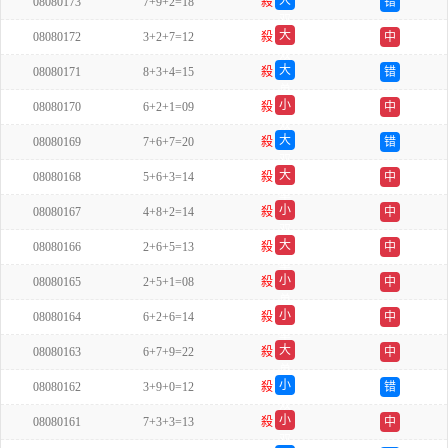
大
08080173
7+9+2=18
殺
错
双
大
08080172
3+2+7=12
殺
中
双
大
08080171
8+3+4=15
殺
错
单
小
08080170
6+2+1=09
殺
中
双
大
08080169
7+6+7=20
殺
错
双
大
08080168
5+6+3=14
殺
中
单
小
08080167
4+8+2=14
殺
中
双
大
08080166
2+6+5=13
殺
中
单
小
08080165
2+5+1=08
殺
中
单
小
08080164
6+2+6=14
殺
中
单
大
08080163
6+7+9=22
殺
中
单
小
08080162
3+9+0=12
殺
错
双
小
08080161
7+3+3=13
殺
中
双