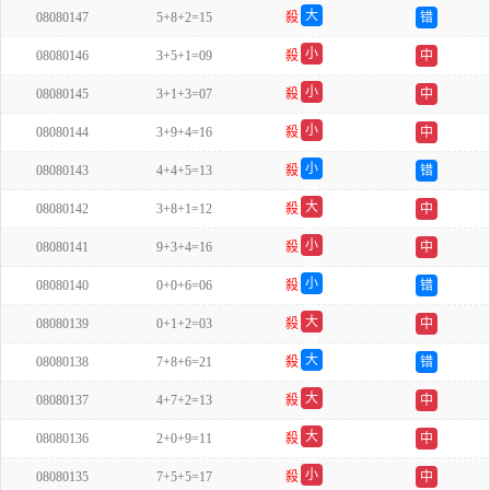
大
08080147
5+8+2=15
殺
错
单
小
08080146
3+5+1=09
殺
中
双
小
08080145
3+1+3=07
殺
中
双
小
08080144
3+9+4=16
殺
中
单
小
08080143
4+4+5=13
殺
错
单
大
08080142
3+8+1=12
殺
中
单
小
08080141
9+3+4=16
殺
中
双
小
08080140
0+0+6=06
殺
错
双
大
08080139
0+1+2=03
殺
中
双
大
08080138
7+8+6=21
殺
错
单
大
08080137
4+7+2=13
殺
中
双
大
08080136
2+0+9=11
殺
中
双
小
08080135
7+5+5=17
殺
中