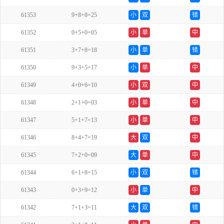
61353
9+8+8=25
小
双
错
61352
0+5+0=05
小
单
中
61351
3+7+8=18
小
单
错
61350
9+3+5=17
小
单
中
61349
4+0+6=10
小
双
中
61348
2+1+0=03
小
单
中
61347
5+1+7=13
小
单
中
61346
8+4+7=19
大
双
中
61345
7+2+0=09
大
单
中
61344
6+1+8=15
小
双
错
61343
0+3+9=12
小
单
中
61342
7+1+3=11
大
双
错