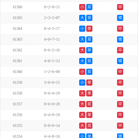
61366
0+2+9=11
小
双
中
61365
2+3+2=07
大
双
错
61364
8+4+5=17
小
单
中
61363
4+0+7=11
大
双
错
61362
8+6+2=16
大
单
中
61361
4+8+1=13
大
双
错
61360
1+2+6=09
小
双
中
61359
3+6+6=15
小
单
中
61358
9+6+4=19
大
单
中
61357
8+6+6=20
大
双
中
61356
6+4+9=19
大
单
中
61355
0+8+6=14
大
双
中
61354
4+4+8=16
小
单
错