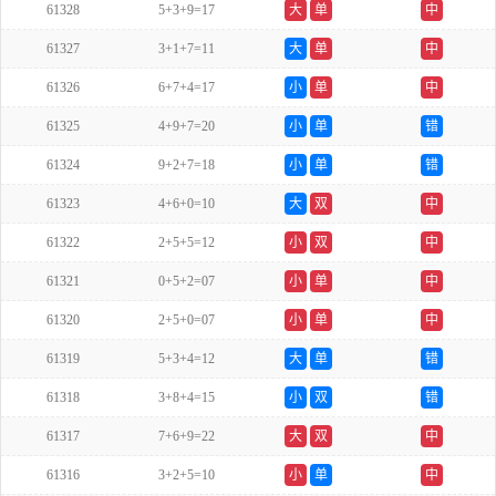
61328
5+3+9=17
大
单
中
61327
3+1+7=11
大
单
中
61326
6+7+4=17
小
单
中
61325
4+9+7=20
小
单
错
61324
9+2+7=18
小
单
错
61323
4+6+0=10
大
双
中
61322
2+5+5=12
小
双
中
61321
0+5+2=07
小
单
中
61320
2+5+0=07
小
单
中
61319
5+3+4=12
大
单
错
61318
3+8+4=15
小
双
错
61317
7+6+9=22
大
双
中
61316
3+2+5=10
小
单
中