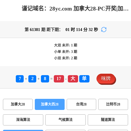
谨记域名：28yc.com 加拿大28-PC开奖|加拿大pc在线|加拿大28在线预测网|28结果咪牌_专注研究在线加拿大预测！
第
61381
期 距下期：
01
时
114
分
32
秒
大双
未开:
1
期
小单
未开:
3
期
小双
未开:
2
期
7
2
8
17
大
单
咪牌
+
+
=
-
加拿大28
加拿大西28
台湾28
比特币28
深海算法
气候算法
隧道算法