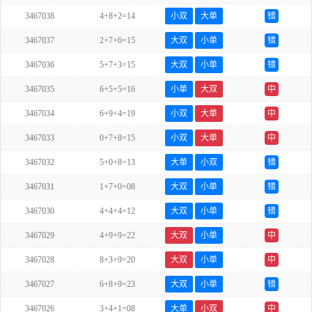
3467038
4+8+2=14
小双
大单
错
3467037
2+7+6=15
大双
小单
错
3467036
5+7+3=15
大双
小单
错
3467035
6+5+5=16
小单
大双
中
3467034
6+9+4=19
小双
大单
中
3467033
0+7+8=15
小双
大单
中
3467032
5+0+8=13
大单
小双
错
3467031
1+7+0=08
大双
小单
错
3467030
4+4+4=12
大双
小单
错
3467029
4+9+9=22
大双
小单
中
3467028
8+3+9=20
大双
小单
中
3467027
6+8+9=23
大双
小单
错
3467026
3+4+1=08
大单
小双
中