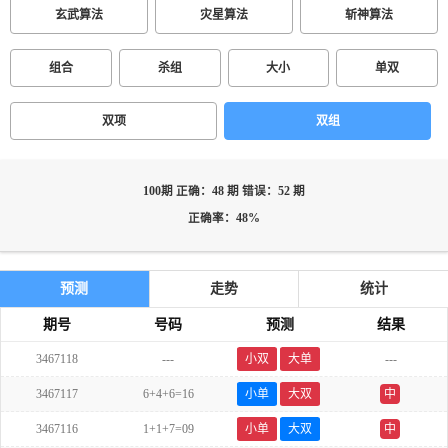
玄武算法
灾星算法
斩神算法
组合
杀组
大小
单双
双项
双组
100期 正确：48 期 错误：52 期
正确率：48%
预测
走势
统计
期号
号码
预测
结果
3467118
---
小双
大单
---
3467117
6+4+6=16
小单
大双
中
3467116
1+1+7=09
小单
大双
中