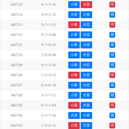
3467115
6+7+3=16
小单
大双
中
3467114
4+9+2=15
大双
小单
错
3467113
5+7+1=13
小单
大双
中
3467112
0+2+4=06
小单
大双
错
3467111
9+7+9=25
小单
大双
错
3467110
2+6+0=08
小单
大双
错
3467109
6+1+3=10
小单
大双
错
3467108
7+2+4=13
小单
大双
中
3467107
0+4+6=10
小单
大双
错
3467106
3+1+7=11
小双
大单
错
3467105
0+3+1=04
小双
大单
中
3467104
2+1+7=10
大双
小单
错
3467103
1+5+6=12
小双
大单
中