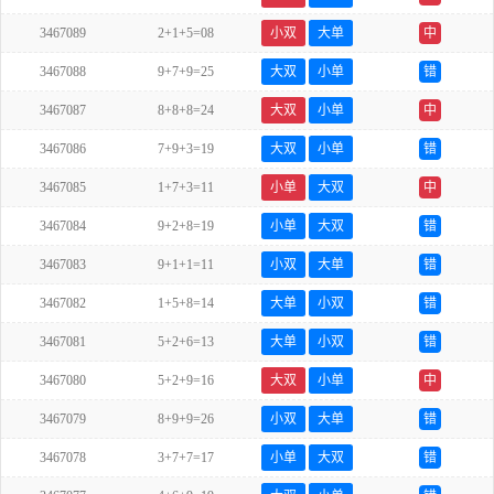
3467089
2+1+5=08
小双
大单
中
3467088
9+7+9=25
大双
小单
错
3467087
8+8+8=24
大双
小单
中
3467086
7+9+3=19
大双
小单
错
3467085
1+7+3=11
小单
大双
中
3467084
9+2+8=19
小单
大双
错
3467083
9+1+1=11
小双
大单
错
3467082
1+5+8=14
大单
小双
错
3467081
5+2+6=13
大单
小双
错
3467080
5+2+9=16
大双
小单
中
3467079
8+9+9=26
小双
大单
错
3467078
3+7+7=17
小单
大双
错