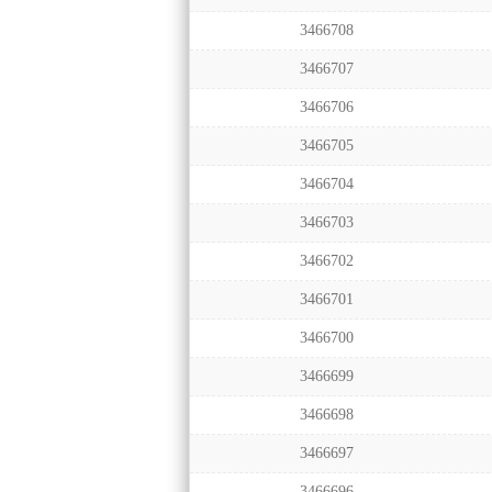
3466708
3466707
3466706
3466705
3466704
3466703
3466702
3466701
3466700
3466699
3466698
3466697
3466696