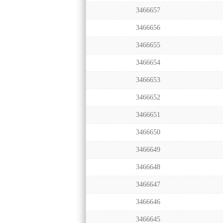
3466657
3466656
3466655
3466654
3466653
3466652
3466651
3466650
3466649
3466648
3466647
3466646
3466645