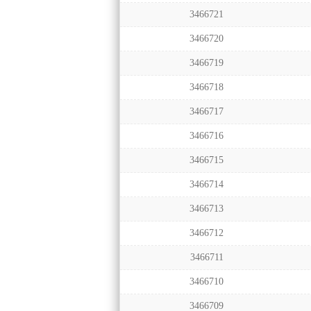
3466721
3466720
3466719
3466718
3466717
3466716
3466715
3466714
3466713
3466712
3466711
3466710
3466709