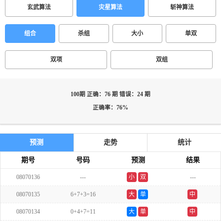
玄武算法
灾星算法
斩神算法
组合
杀组
大小
单双
双项
双组
100期 正确：76 期 错误：24 期
正确率：76%
预测
走势
统计
期号
号码
预测
结果
08070136
---
小
双
---
08070135
6+7+3=16
大
单
中
08070134
0+4+7=11
大
单
中