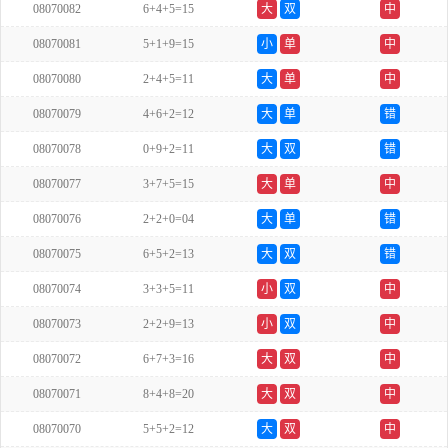
08070082
6+4+5=15
大
双
中
08070081
5+1+9=15
小
单
中
08070080
2+4+5=11
大
单
中
08070079
4+6+2=12
大
单
错
08070078
0+9+2=11
大
双
错
08070077
3+7+5=15
大
单
中
08070076
2+2+0=04
大
单
错
08070075
6+5+2=13
大
双
错
08070074
3+3+5=11
小
双
中
08070073
2+2+9=13
小
双
中
08070072
6+7+3=16
大
双
中
08070071
8+4+8=20
大
双
中
08070070
5+5+2=12
大
双
中