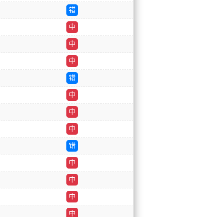
错
中
中
中
错
中
中
中
错
中
中
中
中