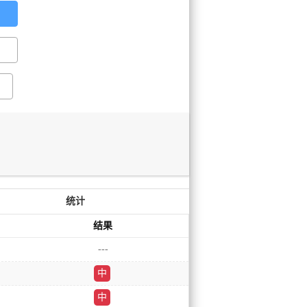
统计
结果
---
中
中