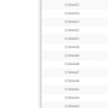
115044455
115044454
115044453
115044452
115044451
115044450
115044449
115044448
115044447
115044446
115044445
115044444
115044443