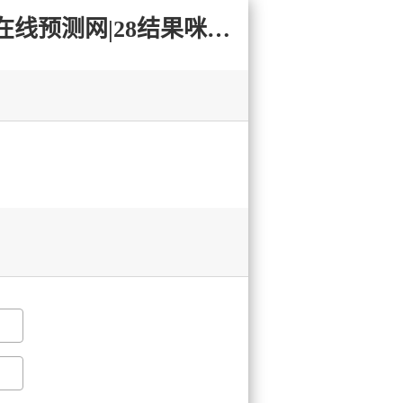
谨记域名：28yc.com 加拿大28-PC开奖|加拿大pc在线|加拿大28在线预测网|28结果咪牌_专注研究在线加拿大预测！