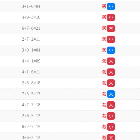
双
3+1+0=04
殺
小
双
4+9+3=16
殺
小
双
6+7+8=21
殺
大
双
2+7+2=11
殺
小
双
3+0+1=04
殺
小
双
4+4+1=09
殺
大
单
4+1+6=11
殺
大
单
2+8+8=18
殺
大
单
7+5+5=17
殺
大
单
4+7+7=18
殺
大
单
2+6+5=13
殺
小
双
6+2+7=15
殺
小
双
3+6+3=12
殺
大