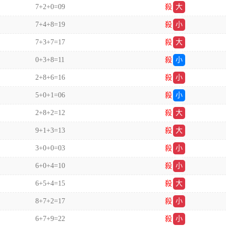
单
7+2+0=09
殺
大
单
7+4+8=19
殺
小
单
7+3+7=17
殺
大
双
0+3+8=11
殺
小
单
2+8+6=16
殺
小
单
5+0+1=06
殺
小
双
2+8+2=12
殺
大
单
9+1+3=13
殺
大
双
3+0+0=03
殺
小
双
6+0+4=10
殺
小
单
6+5+4=15
殺
大
双
8+7+2=17
殺
小
单
6+7+9=22
殺
小