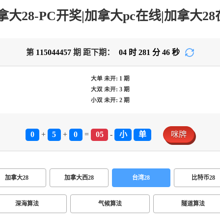
第
115044457
期 距下期：
04
时
281
分
46
秒
大单
未开:
1
期
大双
未开:
3
期
小双
未开:
2
期
0
+
5
+
0
=
05
-
小
单
咪牌
加拿大28
加拿大西28
台湾28
比特币28
深海算法
气候算法
隧道算法