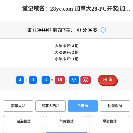
谨记域名：28yc.com 加拿大28-PC开奖|加拿大pc在线|加拿大28在线预测网|28结果咪牌_专注研究在线加拿大预测！
第
115044407
期 距下期：
01
分
36
秒
大单
未开:
4
期
大双
未开:
2
期
小单
未开:
3
期
4
3
3
10
小
双
咪牌
+
+
=
-
加拿大28
加拿大西28
台湾28
比特币28
深海算法
气候算法
隧道算法