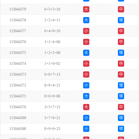
115044379
6+5+5=16
大
中
115044378
2+5+4=11
大
错
115044377
6+4+0=10
小
中
115044376
1+1+4=06
小
中
115044375
1+2+5=08
大
错
115044374
1+1+0=02
小
中
115044373
6+0+7=13
小
中
115044372
8+9+4=21
小
错
115044371
0+6+0=06
大
错
115044370
3+5+7=15
大
中
115044369
5+7+9=21
小
错
115044368
8+9+6=23
小
错