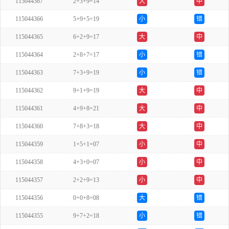
115044367
2+3+9=14
大
中
115044366
5+9+5=19
小
错
115044365
6+2+9=17
大
中
115044364
2+8+7=17
小
错
115044363
7+3+9=19
小
错
115044362
9+1+9=19
大
中
115044361
4+9+8=21
大
中
115044360
7+8+3=18
大
中
115044359
1+5+1=07
小
中
115044358
4+3+0=07
小
中
115044357
2+2+9=13
小
中
115044356
0+0+8=08
大
错
115044355
9+7+2=18
小
错