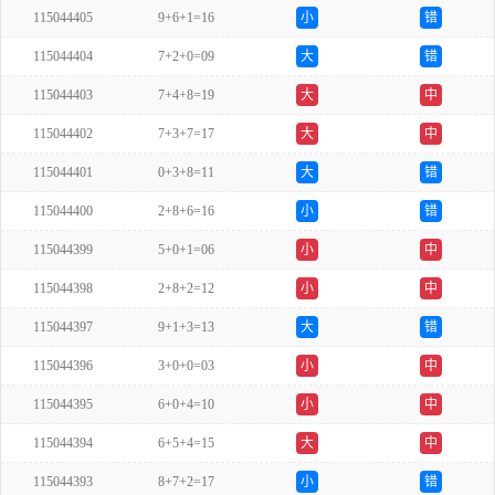
115044405
9+6+1=16
小
错
115044404
7+2+0=09
大
错
115044403
7+4+8=19
大
中
115044402
7+3+7=17
大
中
115044401
0+3+8=11
大
错
115044400
2+8+6=16
小
错
115044399
5+0+1=06
小
中
115044398
2+8+2=12
小
中
115044397
9+1+3=13
大
错
115044396
3+0+0=03
小
中
115044395
6+0+4=10
小
中
115044394
6+5+4=15
大
中
115044393
8+7+2=17
小
错