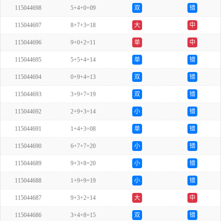
115044698
5+4+0=09
双
错
115044697
8+7+3=18
大
中
115044696
9+0+2=11
单
中
115044695
5+5+4=14
单
错
115044694
0+9+4=13
双
错
115044693
3+9+7=19
双
错
115044692
2+9+3=14
小
错
115044691
1+4+3=08
单
错
115044690
6+7+7=20
小
错
115044689
9+3+8=20
小
错
115044688
1+9+9=19
小
错
115044687
9+3+2=14
大
中
115044686
3+4+8=15
双
错