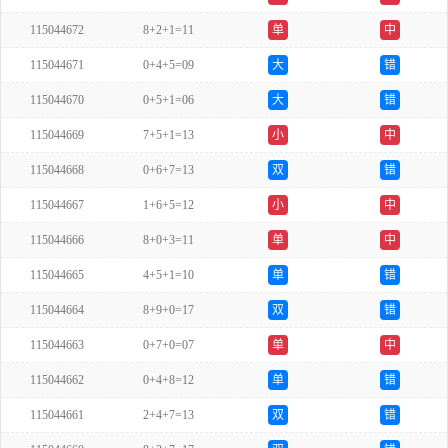
115044672
8+2+1=11
单
中
115044671
0+4+5=09
大
错
115044670
0+5+1=06
大
错
115044669
7+5+1=13
小
中
115044668
0+6+7=13
双
错
115044667
1+6+5=12
小
中
115044666
8+0+3=11
单
中
115044665
4+5+1=10
单
错
115044664
8+9+0=17
双
错
115044663
0+7+0=07
单
中
115044662
0+4+8=12
单
错
115044661
2+4+7=13
双
错