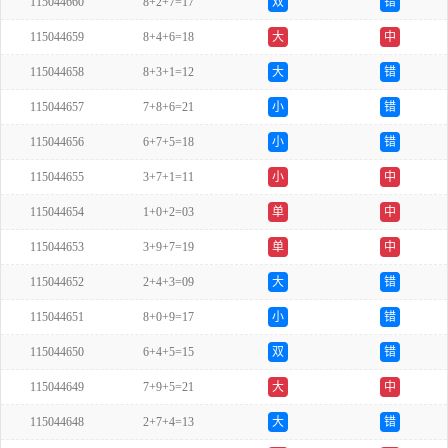
115044660
8+2+7=17
双
错
115044659
8+4+6=18
大
中
115044658
8+3+1=12
大
错
115044657
7+8+6=21
小
错
115044656
6+7+5=18
小
错
115044655
3+7+1=11
小
中
115044654
1+0+2=03
单
中
115044653
3+9+7=19
单
中
115044652
2+4+3=09
大
错
115044651
8+0+9=17
小
错
115044650
6+4+5=15
双
错
115044649
7+9+5=21
大
中
115044648
2+7+4=13
大
错