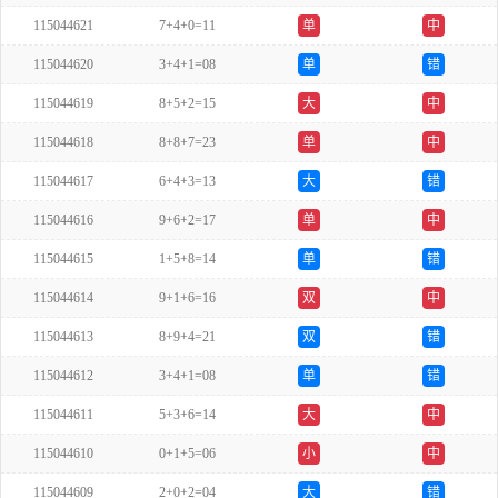
115044621
7+4+0=11
单
中
115044620
3+4+1=08
单
错
115044619
8+5+2=15
大
中
115044618
8+8+7=23
单
中
115044617
6+4+3=13
大
错
115044616
9+6+2=17
单
中
115044615
1+5+8=14
单
错
115044614
9+1+6=16
双
中
115044613
8+9+4=21
双
错
115044612
3+4+1=08
单
错
115044611
5+3+6=14
大
中
115044610
0+1+5=06
小
中
115044609
2+0+2=04
大
错