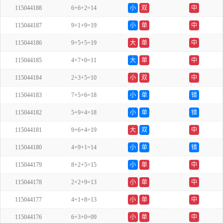
115044188
6+6+2=14
小
双
中
115044187
9+1+9=19
小
单
中
115044186
9+5+5=19
大
单
中
115044185
4+7+0=11
大
单
中
115044184
2+3+5=10
小
双
中
115044183
7+5+6=18
小
单
错
115044182
5+9+4=18
小
单
错
115044181
9+6+4=19
大
双
中
115044180
4+9+1=14
小
单
错
115044179
8+2+5=15
小
单
中
115044178
2+2+9=13
小
单
中
115044177
4+1+8=13
小
单
中
115044176
6+3+0=09
小
单
中