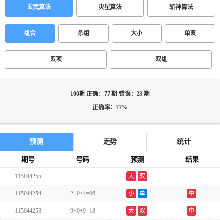
玄武算法
灾星算法
斩神算法
组合
杀组
大小
单双
双项
双组
100期 正确：77 期 错误：23 期
正确率：77%
预测
走势
统计
期号
号码
预测
结果
115044255
---
大
双
---
115044254
2+0+4=06
小
单
中
115044253
9+0+9=18
大
双
中