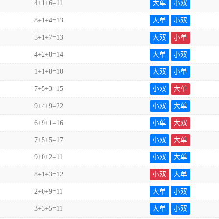
4+1+6=11
大单
小双
8+1+4=13
大单
小双
5+1+7=13
大双
小单
4+2+8=14
大单
小双
1+1+8=10
大双
小单
7+5+3=15
小双
大单
9+4+9=22
小双
大单
6+9+1=16
小单
大双
7+5+5=17
小双
大单
9+0+2=11
小双
大单
8+1+3=12
小双
大单
2+0+9=11
大单
小双
3+3+5=11
大单
小双