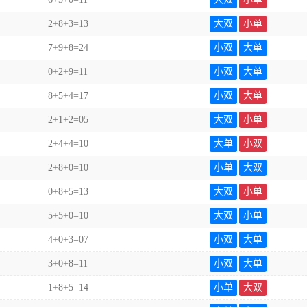
2+8+3=13
大双
小单
7+9+8=24
小双
大单
0+2+9=11
小双
大单
8+5+4=17
小双
大单
2+1+2=05
大双
小单
2+4+4=10
大单
小双
2+8+0=10
小单
大双
0+8+5=13
大双
小单
5+5+0=10
大双
小单
4+0+3=07
小双
大单
3+0+8=11
小双
大单
1+8+5=14
小单
大双