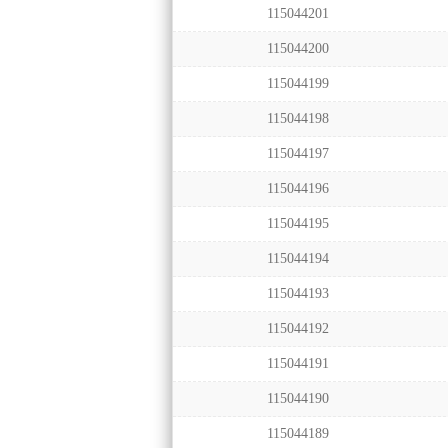
115044201
115044200
115044199
115044198
115044197
115044196
115044195
115044194
115044193
115044192
115044191
115044190
115044189