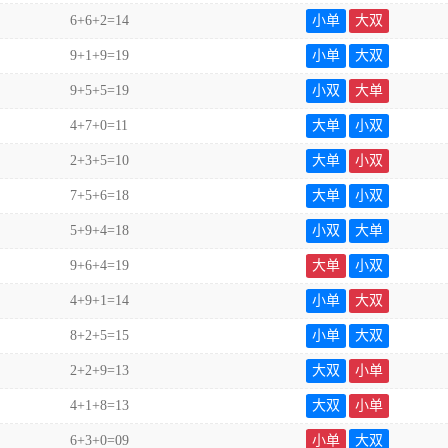
6+6+2=14
小单
大双
9+1+9=19
小单
大双
9+5+5=19
小双
大单
4+7+0=11
大单
小双
2+3+5=10
大单
小双
7+5+6=18
大单
小双
5+9+4=18
小双
大单
9+6+4=19
大单
小双
4+9+1=14
小单
大双
8+2+5=15
小单
大双
2+2+9=13
大双
小单
4+1+8=13
大双
小单
6+3+0=09
小单
大双