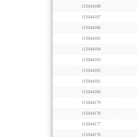
115044188
115044187
115044186
115044185
115044184
115044183
115044182
115044181
115044180
115044179
115044178
115044177
115044176