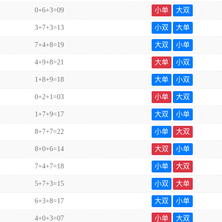
0+6+3=09
小单
大双
3+7+3=13
小双
大单
7+4+8=19
大双
小单
4+9+8=21
大单
小双
1+8+9=18
大单
小双
0+2+1=03
小单
大双
1+7+9=17
大双
小单
8+7+7=22
小单
大双
8+0+6=14
大双
小单
7+4+7=18
小单
大双
5+7+3=15
小双
大单
6+3+8=17
大双
小单
4+0+3=07
小单
大双