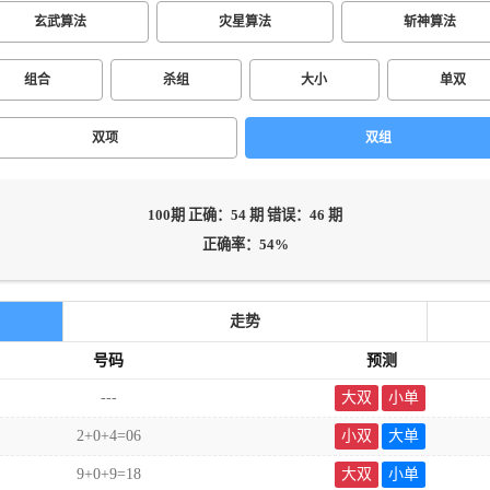
玄武算法
灾星算法
斩神算法
组合
杀组
大小
单双
双项
双组
100期 正确：54 期 错误：46 期
正确率：54%
走势
号码
预测
---
大双
小单
2+0+4=06
小双
大单
9+0+9=18
大双
小单