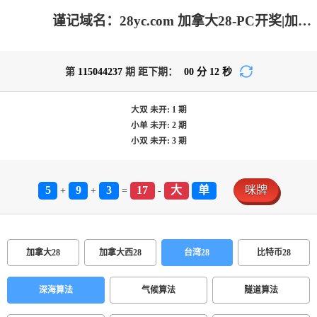
谨记域名：28yc.com 加拿大28-PC开奖|加拿大pc在线|加拿大28在线预测网|28结果咪牌_专注研究在线加拿大预测！
第
115044237
期 距下期：
00
分
12
秒
大双
未开:
1
期
小单
未开:
2
期
小双
未开:
3
期
5
9
3
17
大
单
咪牌
+
+
=
-
加拿大28
加拿大西28
台湾28
比特币28
深海算法
气候算法
隧道算法