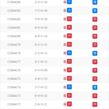
小
115044184
2+3+5=10
殺
错
双
大
115044183
7+5+6=18
殺
错
双
小
115044182
5+9+4=18
殺
中
双
大
115044181
9+6+4=19
殺
中
双
小
115044180
4+9+1=14
殺
中
单
小
115044179
8+2+5=15
殺
中
单
小
115044178
2+2+9=13
殺
错
单
小
115044177
4+1+8=13
殺
中
双
小
115044176
6+3+0=09
殺
中
双
小
115044175
4+8+1=13
殺
中
双
小
115044174
5+7+0=12
殺
错
双
小
115044173
8+9+6=23
殺
中
单
小
115044172
2+6+3=11
殺
中
双