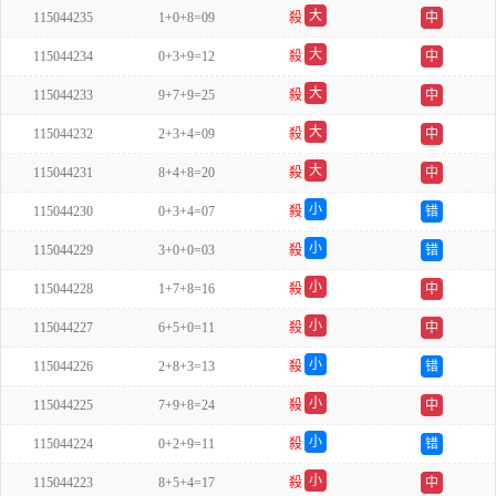
大
115044235
1+0+8=09
殺
中
单
大
115044234
0+3+9=12
殺
中
双
大
115044233
9+7+9=25
殺
中
双
大
115044232
2+3+4=09
殺
中
单
大
115044231
8+4+8=20
殺
中
单
小
115044230
0+3+4=07
殺
错
单
小
115044229
3+0+0=03
殺
错
单
小
115044228
1+7+8=16
殺
中
单
小
115044227
6+5+0=11
殺
中
双
小
115044226
2+8+3=13
殺
错
单
小
115044225
7+9+8=24
殺
中
单
小
115044224
0+2+9=11
殺
错
单
小
115044223
8+5+4=17
殺
中