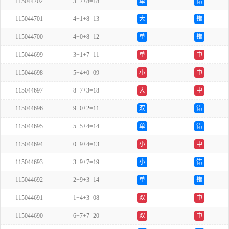
115044702
3+7+8=18
单
错
115044701
4+1+8=13
大
错
115044700
4+0+8=12
单
错
115044699
3+1+7=11
单
中
115044698
5+4+0=09
小
中
115044697
8+7+3=18
大
中
115044696
9+0+2=11
双
错
115044695
5+5+4=14
单
错
115044694
0+9+4=13
小
中
115044693
3+9+7=19
小
错
115044692
2+9+3=14
单
错
115044691
1+4+3=08
双
中
115044690
6+7+7=20
双
中