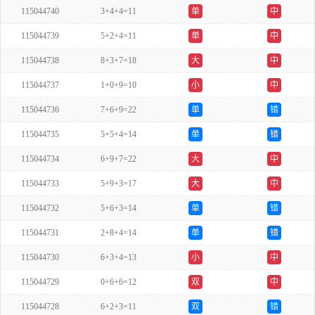
115044740
3+4+4=11
单
中
115044739
5+2+4=11
单
中
115044738
8+3+7=18
大
中
115044737
1+0+9=10
小
中
115044736
7+6+9=22
单
错
115044735
5+5+4=14
单
错
115044734
6+9+7=22
大
中
115044733
5+9+3=17
大
中
115044732
5+6+3=14
单
错
115044731
2+8+4=14
单
错
115044730
6+3+4=13
小
中
115044729
0+6+6=12
双
中
115044728
6+2+3=11
双
错