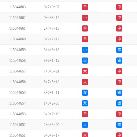
115044663
0+7+0=07
单
中
115044662
0+4+8=12
小
中
115044661
2+4+7=13
单
中
115044660
8+2+7=17
单
中
115044659
8+4+6=18
小
错
115044658
8+3+1=12
单
错
115044657
7+8+6=21
大
中
115044656
6+7+5=18
大
中
115044655
3+7+1=11
双
错
115044654
1+0+2=03
双
错
115044653
3+9+7=19
单
中
115044652
2+4+3=09
大
错
115044651
8+0+9=17
大
中