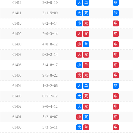
61412
2+8+0=10
大
单
错
61411
3+1+5=09
大
双
错
61410
8+2+4=14
小
双
中
61409
2+9+3=14
大
双
中
61408
4+0+8=12
小
单
中
61407
9+3+2=14
大
双
中
61406
5+4+8=17
小
单
中
61405
9+5+8=22
大
双
中
61404
1+3+2=06
大
单
错
61403
0+5+7=12
大
双
中
61402
8+0+4=12
大
双
中
61401
5+2+0=07
小
双
中
61400
3+3+5=11
大
单
中