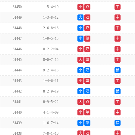
61450
1+5+4=10
小
双
中
61449
1+3+8=12
大
双
中
61448
2+6+8=16
小
双
中
61447
1+9+5=15
小
单
中
61446
0+2+2=04
小
双
中
61445
8+0+7=15
大
单
中
61444
9+2+4=15
小
双
错
61443
1+4+6=11
小
单
中
61442
8+2+9=19
小
双
错
61441
8+9+5=22
大
双
中
61440
4+1+4=09
小
单
中
61439
1+6+7=14
小
单
错
61438
7+8+1=16
大
双
中