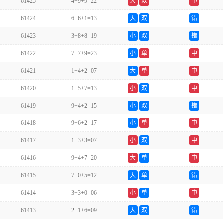
61425
4+9+9=22
大
双
中
61424
6+6+1=13
大
双
错
61423
3+8+8=19
小
双
错
61422
7+7+9=23
小
单
中
61421
1+4+2=07
大
单
中
61420
1+5+7=13
小
双
中
61419
9+4+2=15
小
双
错
61418
9+6+2=17
小
单
中
61417
1+3+3=07
小
双
中
61416
9+4+7=20
大
单
中
61415
7+0+5=12
大
单
错
61414
3+3+0=06
小
单
中
61413
2+1+6=09
大
双
错