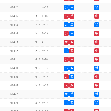
61437
1+6+7=14
小
单
错
61436
3+3+1=07
小
单
中
61435
7+5+0=12
大
单
错
61434
5+6+1=12
小
单
中
61433
9+3+4=16
大
双
中
61432
2+9+5=16
小
双
中
61431
4+4+1=09
小
单
中
61430
9+2+6=17
小
双
错
61429
6+0+9=15
大
双
中
61428
5+4+5=14
大
双
中
61427
1+6+3=10
大
单
错
61426
5+6+6=17
小
双
错