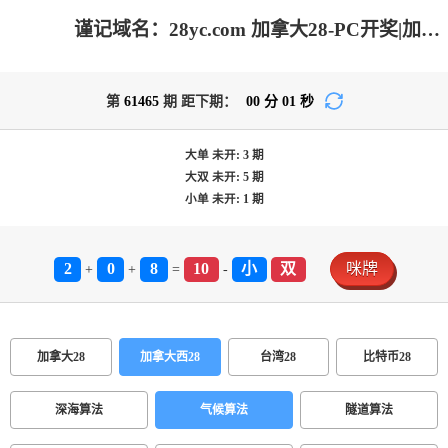
谨记域名：28yc.com 加拿大28-PC开奖|加拿大pc在线|加拿大28在线预测网|28结果咪牌_专注研究在线加拿大预测！
第
61465
期 距下期：
00
分
01
秒
大单
未开:
3
期
大双
未开:
5
期
小单
未开:
1
期
2
0
8
10
小
双
咪牌
+
+
=
-
加拿大28
加拿大西28
台湾28
比特币28
深海算法
气候算法
隧道算法