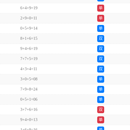
6+4+9=19
单
2+9+0=11
单
0+5+9=14
单
8+1+6=15
双
9+4+6=19
双
7+7+5=19
双
4+3+4=11
双
3+0+5=08
单
7+9+8=24
单
0+5+1=06
单
3+7+6=16
双
9+4+0=13
单
1+6+9=16
单