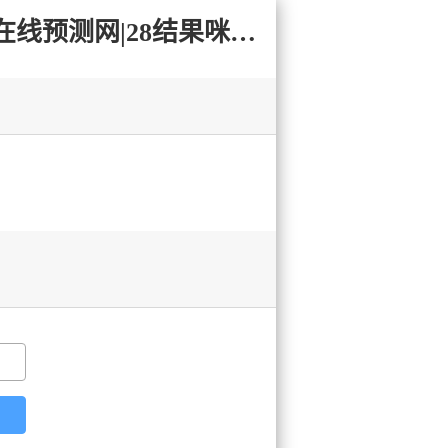
谨记域名：28yc.com 加拿大28-PC开奖|加拿大pc在线|加拿大28在线预测网|28结果咪牌_专注研究在线加拿大预测！