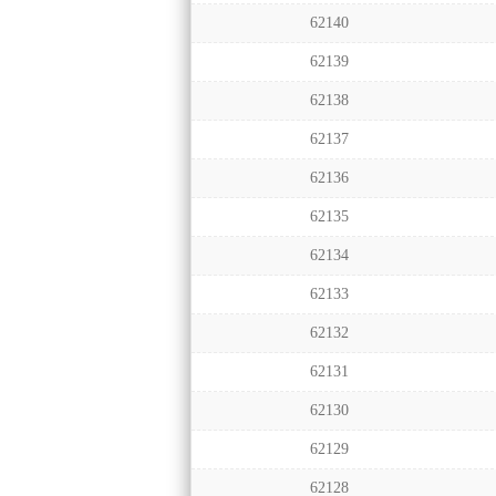
62140
62139
62138
62137
62136
62135
62134
62133
62132
62131
62130
62129
62128