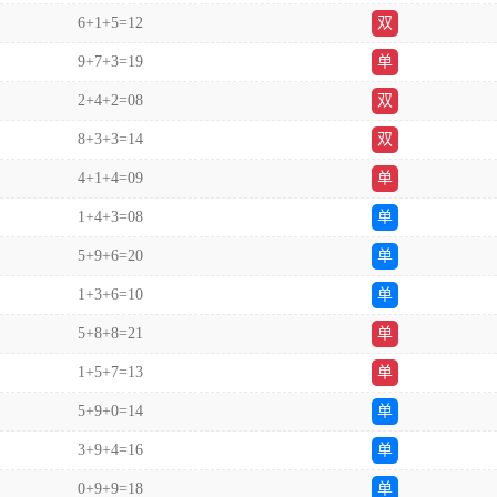
6+1+5=12
双
9+7+3=19
单
2+4+2=08
双
8+3+3=14
双
4+1+4=09
单
1+4+3=08
单
5+9+6=20
单
1+3+6=10
单
5+8+8=21
单
1+5+7=13
单
5+9+0=14
单
3+9+4=16
单
0+9+9=18
单