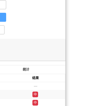
统计
结果
---
中
中