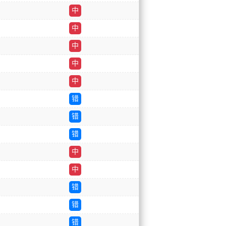
中
中
中
中
中
错
错
错
中
中
错
错
错