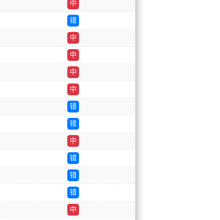
中
错
中
中
中
中
错
错
中
错
错
错
中