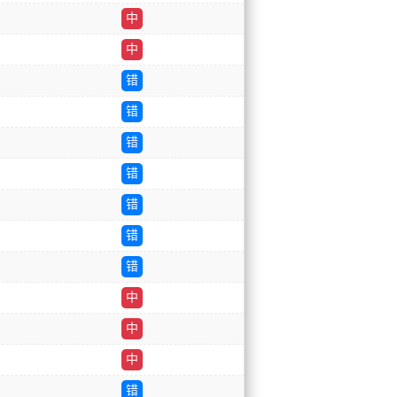
中
中
错
错
错
错
错
错
错
中
中
中
错