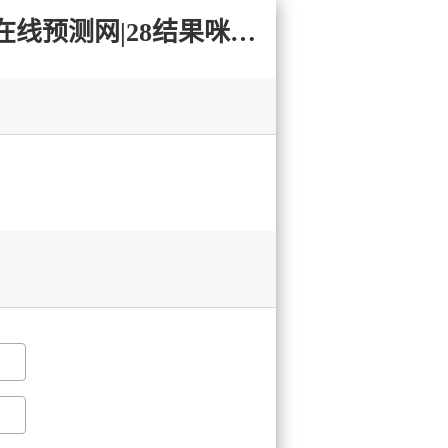
谨记域名：28yc.com 加拿大28-PC开奖|加拿大pc在线|加拿大28在线预测网|28结果咪牌_专注研究在线加拿大预测！