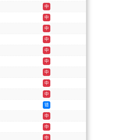
中
中
中
中
中
中
中
中
中
错
中
中
中