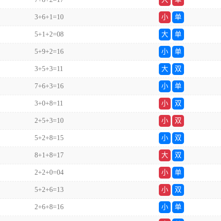
3+6+1=10
小
单
5+1+2=08
大
单
5+9+2=16
小
单
3+5+3=11
大
双
7+6+3=16
小
单
3+0+8=11
小
双
2+5+3=10
小
双
5+2+8=15
小
双
8+1+8=17
大
双
2+2+0=04
小
单
5+2+6=13
小
双
2+6+8=16
小
单