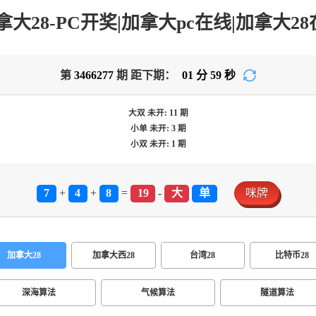
第
3466277
期 距下期：
01
分
59
秒
大双
未开:
11
期
小单
未开:
3
期
小双
未开:
1
期
7
+
4
+
8
=
19
-
大
单
咪牌
加拿大28
加拿大西28
台湾28
比特币28
深海算法
气候算法
隧道算法