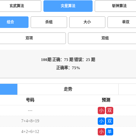
玄武算法
灾星算法
斩神算法
组合
杀组
大小
单双
双项
双组
100期 正确：75 期 错误：25 期
正确率：75%
走势
号码
预测
---
小
双
7+4+8=19
小
双
4+2+6=12
小
单