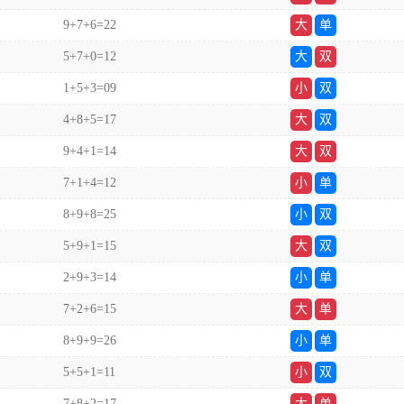
9+7+6=22
大
单
5+7+0=12
大
双
1+5+3=09
小
双
4+8+5=17
大
双
9+4+1=14
大
双
7+1+4=12
小
单
8+9+8=25
小
双
5+9+1=15
大
双
2+9+3=14
小
单
7+2+6=15
大
单
8+9+9=26
小
单
5+5+1=11
小
双
7+8+2=17
大
单