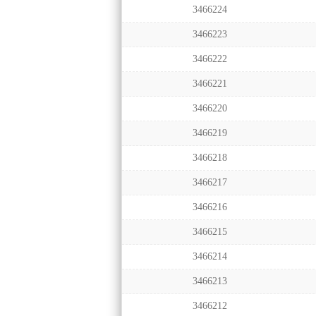
3466224
3466223
3466222
3466221
3466220
3466219
3466218
3466217
3466216
3466215
3466214
3466213
3466212