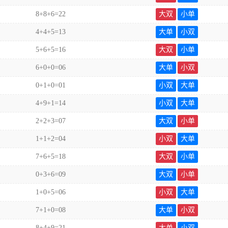
8+8+6=22
大双
小单
4+4+5=13
大单
小双
5+6+5=16
大双
小单
6+0+0=06
大单
小双
0+1+0=01
小双
大单
4+9+1=14
小双
大单
2+2+3=07
大双
小单
1+1+2=04
小双
大单
7+6+5=18
大双
小单
0+3+6=09
大双
小单
1+0+5=06
小双
大单
7+1+0=08
大单
小双
8+4+9=21
大单
小双