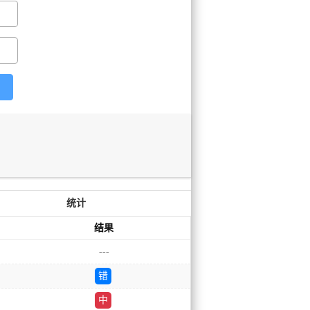
统计
结果
---
错
中