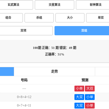
玄武算法
灾星算法
斩神算法
组合
杀组
大小
单双
双项
双组
100期 正确：51 期 错误：49 期
正确率：51%
走势
号码
预测
---
小单
大双
0+8+4=12
大双
小单
0+7+4=11
大双
小单