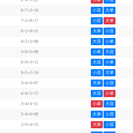
6+7+3=16
小双
大单
7+2+8=17
小双
大单
0+2+9=11
大单
小双
4+2+2=08
大双
小单
3+0+5=08
小单
大双
0+9+3=12
大双
小单
9+5+2=16
小双
大单
3+4+0=07
大单
小双
4+4+5=13
大双
小单
3+4+4=11
小单
大双
5+4+0=09
大单
小双
2+9+4=15
大单
小双