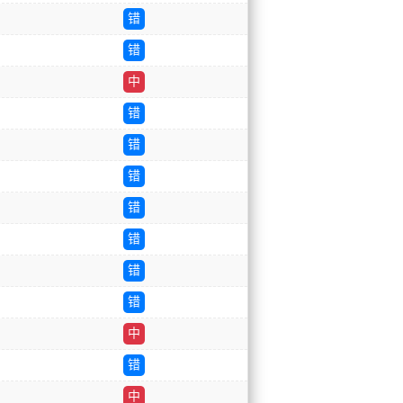
错
错
中
错
错
错
错
错
错
错
中
错
中