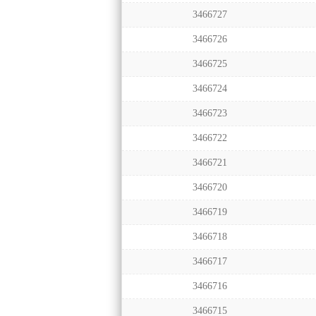
3466727
3466726
3466725
3466724
3466723
3466722
3466721
3466720
3466719
3466718
3466717
3466716
3466715