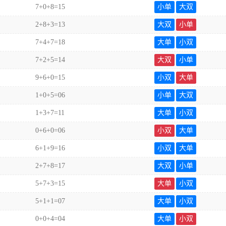
7+0+8=15
小单
大双
2+8+3=13
大双
小单
7+4+7=18
大单
小双
7+2+5=14
大双
小单
9+6+0=15
小双
大单
1+0+5=06
小单
大双
1+3+7=11
大单
小双
0+6+0=06
小双
大单
6+1+9=16
小双
大单
2+7+8=17
大双
小单
5+7+3=15
大单
小双
5+1+1=07
大单
小双
0+0+4=04
大单
小双