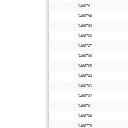
3466791
3466790
3466789
3466788
3466787
3466786
3466785
3466784
3466783
3466782
3466781
3466780
3466779