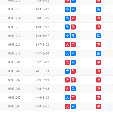
08081216
7+3+2=12
小
单
中
08081215
8+3+6=17
小
双
错
08081214
3+8+5=16
小
双
中
08081213
6+9+2=17
小
单
中
08081212
8+8+1=17
小
双
错
08081211
8+7+8=23
大
单
中
08081210
1+7+2=10
大
单
错
08081209
7+7+3=17
大
双
中
08081208
4+1+8=13
大
单
中
08081207
2+6+8=16
大
双
中
08081206
3+8+7=18
大
单
中
08081205
4+8+1=13
大
单
中
08081204
3+9+9=21
大
双
中