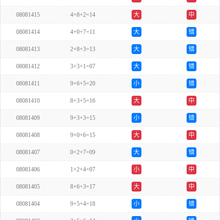
08081415
4+8+2=14
大
中
08081414
4+0+7=11
大
错
08081413
2+8+3=13
大
错
08081412
3+3+1=07
大
错
08081411
9+6+5=20
小
错
08081410
8+3+5=16
大
中
08081409
9+3+3=15
小
错
08081408
9+0+6=15
大
中
08081407
0+2+7=09
大
错
08081406
1+2+4=07
小
中
08081405
8+6+3=17
大
中
08081404
9+5+4=18
小
错