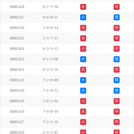
08081428
9+2+7=18
大
中
08081427
9+4+8=21
小
错
08081426
5+0+9=14
大
中
08081425
5+3+7=15
大
中
08081424
8+2+3=13
小
中
08081423
0+1+5=06
大
错
08081422
8+3+5=16
大
中
08081421
7+2+0=09
大
错
08081420
7+1+4=12
大
错
08081419
1+0+3=04
小
中
08081418
7+4+8=19
大
中
08081417
7+2+1=10
小
中
08081416
2+3+2=07
小
中