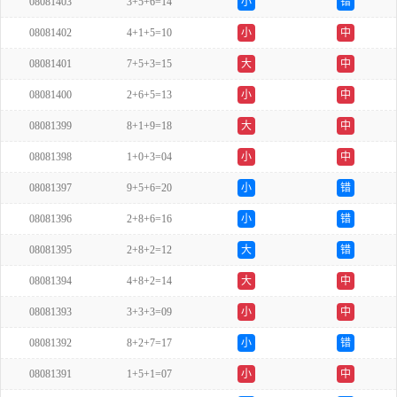
08081403
3+5+6=14
小
错
08081402
4+1+5=10
小
中
08081401
7+5+3=15
大
中
08081400
2+6+5=13
小
中
08081399
8+1+9=18
大
中
08081398
1+0+3=04
小
中
08081397
9+5+6=20
小
错
08081396
2+8+6=16
小
错
08081395
2+8+2=12
大
错
08081394
4+8+2=14
大
中
08081393
3+3+3=09
小
中
08081392
8+2+7=17
小
错
08081391
1+5+1=07
小
中