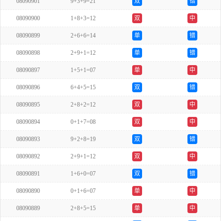
08090901
9+3+9=21
双
错
08090900
1+8+3=12
双
中
08090899
2+6+6=14
单
错
08090898
2+9+1=12
单
错
08090897
1+5+1=07
单
中
08090896
6+4+5=15
双
错
08090895
2+8+2=12
双
中
08090894
0+1+7=08
双
中
08090893
9+2+8=19
双
错
08090892
2+9+1=12
双
中
08090891
1+6+0=07
双
错
08090890
0+1+6=07
单
中
08090889
2+8+5=15
单
中