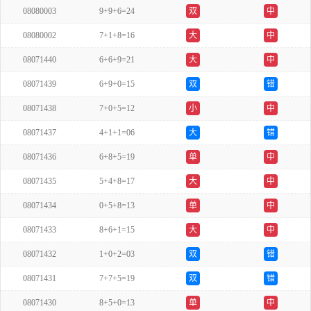
08080003
9+9+6=24
双
中
08080002
7+1+8=16
大
中
08071440
6+6+9=21
大
中
08071439
6+9+0=15
双
错
08071438
7+0+5=12
小
中
08071437
4+1+1=06
大
错
08071436
6+8+5=19
单
中
08071435
5+4+8=17
大
中
08071434
0+5+8=13
单
中
08071433
8+6+1=15
大
中
08071432
1+0+2=03
双
错
08071431
7+7+5=19
双
错
08071430
8+5+0=13
单
中