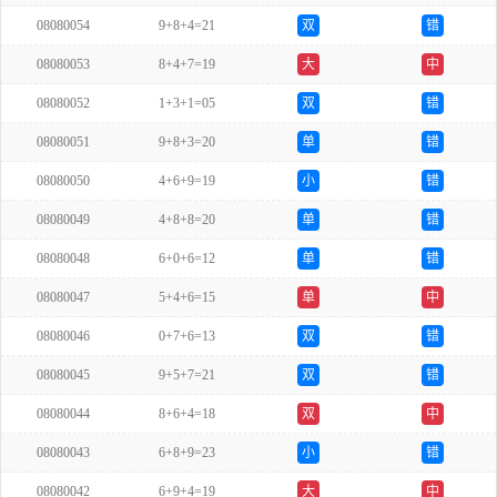
08080054
9+8+4=21
双
错
08080053
8+4+7=19
大
中
08080052
1+3+1=05
双
错
08080051
9+8+3=20
单
错
08080050
4+6+9=19
小
错
08080049
4+8+8=20
单
错
08080048
6+0+6=12
单
错
08080047
5+4+6=15
单
中
08080046
0+7+6=13
双
错
08080045
9+5+7=21
双
错
08080044
8+6+4=18
双
中
08080043
6+8+9=23
小
错
08080042
6+9+4=19
大
中