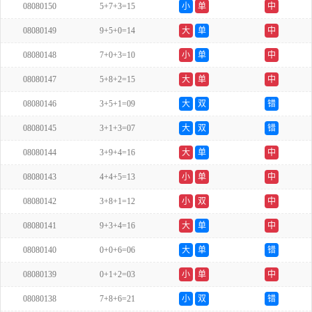
08080150
5+7+3=15
小
单
中
08080149
9+5+0=14
大
单
中
08080148
7+0+3=10
小
单
中
08080147
5+8+2=15
大
单
中
08080146
3+5+1=09
大
双
错
08080145
3+1+3=07
大
双
错
08080144
3+9+4=16
大
单
中
08080143
4+4+5=13
小
单
中
08080142
3+8+1=12
小
双
中
08080141
9+3+4=16
大
单
中
08080140
0+0+6=06
大
单
错
08080139
0+1+2=03
小
单
中
08080138
7+8+6=21
小
双
错