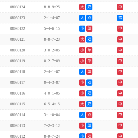
08080124
8+8+9=25
大
双
中
08080123
2+1+4=07
大
双
错
08080122
5+4+6=15
小
单
中
08080121
8+8+7=23
大
双
中
08080120
3+0+2=05
小
单
中
08080119
0+2+7=09
小
单
中
08080118
2+4+1=07
大
单
中
08080117
0+4+3=07
小
双
中
08080116
4+0+1=05
小
双
中
08080115
6+5+4=15
大
双
中
08080114
3+1+0=04
大
双
中
08080113
7+2+3=12
小
单
中
08080112
8+9+7=24
小
双
中