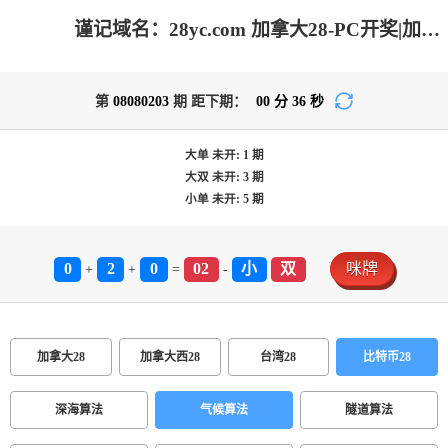
谨记域名：28yc.com 加拿大28-PC开奖|加拿大pc在线|加拿大28在线预测网|28结果咪牌_专注研究在线加拿大预测！
第
08080203
期 距下期：
00
分
36
秒
大单
未开:
1
期
大双
未开:
3
期
小单
未开:
5
期
0
2
0
02
小
双
咪牌
+
+
=
-
加拿大28
加拿大西28
台湾28
比特币28
深海算法
气候算法
隧道算法