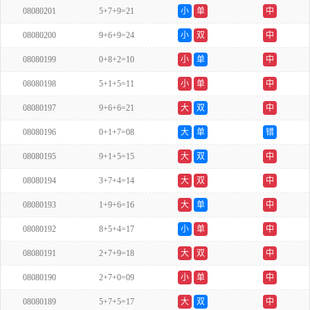
08080201
5+7+9=21
小
单
中
08080200
9+6+9=24
小
双
中
08080199
0+8+2=10
小
单
中
08080198
5+1+5=11
小
单
中
08080197
9+6+6=21
大
双
中
08080196
0+1+7=08
大
单
错
08080195
9+1+5=15
大
双
中
08080194
3+7+4=14
大
双
中
08080193
1+9+6=16
大
单
中
08080192
8+5+4=17
小
单
中
08080191
2+7+9=18
大
双
中
08080190
2+7+0=09
小
单
中
08080189
5+7+5=17
大
双
中