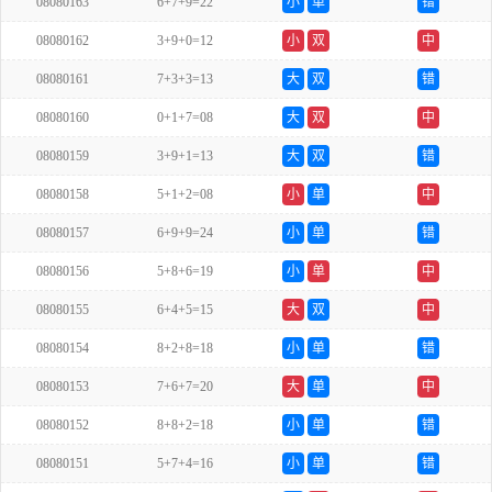
08080163
6+7+9=22
小
单
错
08080162
3+9+0=12
小
双
中
08080161
7+3+3=13
大
双
错
08080160
0+1+7=08
大
双
中
08080159
3+9+1=13
大
双
错
08080158
5+1+2=08
小
单
中
08080157
6+9+9=24
小
单
错
08080156
5+8+6=19
小
单
中
08080155
6+4+5=15
大
双
中
08080154
8+2+8=18
小
单
错
08080153
7+6+7=20
大
单
中
08080152
8+8+2=18
小
单
错
08080151
5+7+4=16
小
单
错